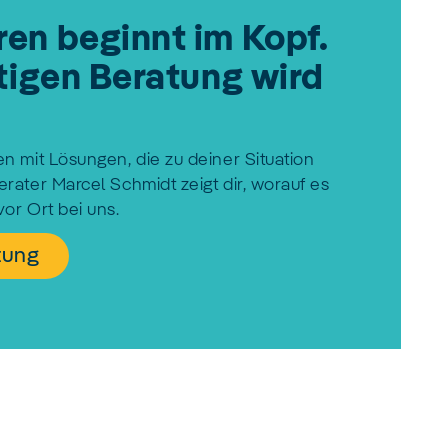
en beginnt im Kopf.
htigen Beratung wird
n mit Lösungen, die zu deiner Situation
rater Marcel Schmidt zeigt dir, worauf es
or Ort bei uns.
tung