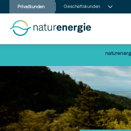
Zum
Geschäftskunden
Privatkunden
Hauptinhalt
springen
naturenerg