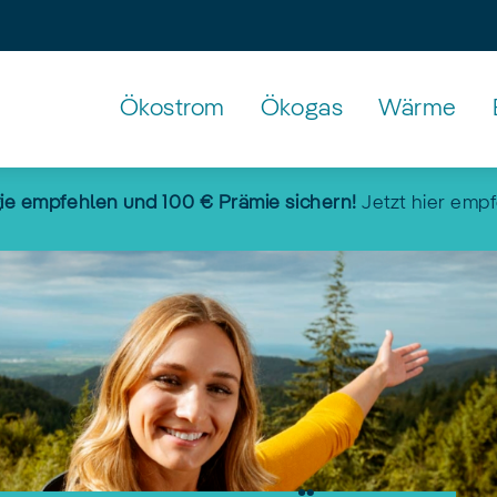
Ökostrom
Ökogas
Wärme
Untermenü
mit
ie empfehlen und 100 € Prämie sichern!
Jetzt hier emp
den
Pfeiltasten
erreichbar