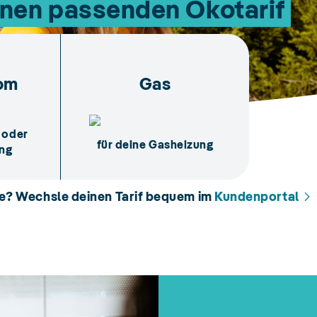
nen passenden Ökotarif
om
Gas
 oder
für deine Gasheizung
ung
de? Wechsle deinen Tarif bequem im
Kundenportal