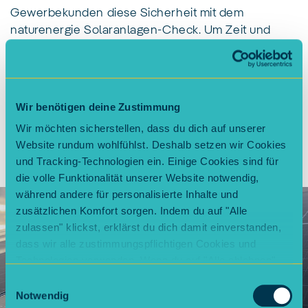
Gewerbekunden diese Sicherheit mit dem
naturenergie Solaranlagen-Check. Um Zeit und
somit Kosten zu senken, bieten wir dank neuer
Netzwerktechnik ebenso eine Fernüberwachung
Ihrer
naturenergie PV-Anlage
an. Unsere Experten
beraten Sie gerne zu den Vorteilen der
Wir benötigen deine Zustimmung
Fernüberwachung.
Wir möchten sicherstellen, dass du dich auf unserer
Website rundum wohlfühlst. Deshalb setzen wir Cookies
und Tracking-Technologien ein. Einige Cookies sind für
die volle Funktionalität unserer Website notwendig,
während andere für personalisierte Inhalte und
zusätzlichen Komfort sorgen. Indem du auf "Alle
zulassen" klickst, erklärst du dich damit einverstanden,
dass wir alle zustimmungspflichtigen Cookies und
Technologien verwenden. Wenn du auf "Alle ablehnen"
klickst, verwenden wir nur die notwendigen Cookies.
Einwilligungsauswahl
Natürlich kannst du deine Entscheidung jederzeit
Notwendig