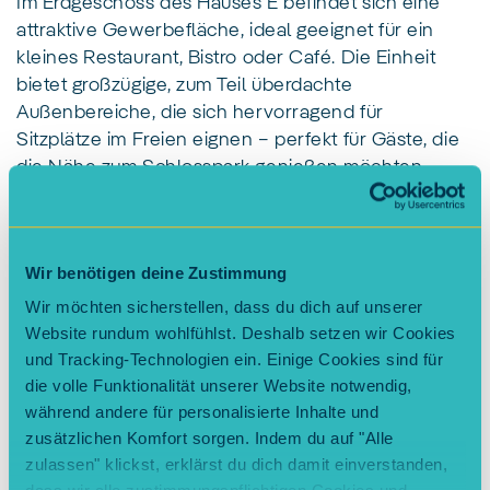
Im Erdgeschoss des Hauses E befindet sich eine
attraktive Gewerbefläche, ideal geeignet für ein
kleines Restaurant, Bistro oder Café. Die Einheit
bietet großzügige, zum Teil überdachte
Außenbereiche, die sich hervorragend für
Sitzplätze im Freien eignen – perfekt für Gäste, die
die Nähe zum Schlosspark genießen möchten.
Interessiert an dieser Fläche?
Dann freuen wir uns auf die
Kontaktaufnahme
!
Wir benötigen deine Zustimmung
Mehr zum Projekt
Wir möchten sicherstellen, dass du dich auf unserer
Website rundum wohlfühlst. Deshalb setzen wir Cookies
und Tracking-Technologien ein. Einige Cookies sind für
die volle Funktionalität unserer Website notwendig,
während andere für personalisierte Inhalte und
zusätzlichen Komfort sorgen. Indem du auf "Alle
zulassen" klickst, erklärst du dich damit einverstanden,