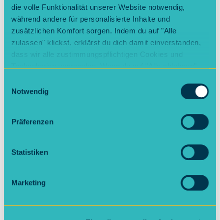
Anfragen
die volle Funktionalität unserer Website notwendig,
während andere für personalisierte Inhalte und
zusätzlichen Komfort sorgen. Indem du auf "Alle
zulassen" klickst, erklärst du dich damit einverstanden,
2
dass wir alle zustimmungspflichtigen Cookies und
Technologien verwenden. Wenn du auf "Alle ablehnen"
Individuelles
klickst, verwenden wir nur die notwendigen Cookies.
Einwilligungsauswahl
Vertragsangebot
Natürlich kannst du deine Entscheidung jederzeit
Notwendig
Sie erhalten ein individuelles
anpassen.
Vertragsangebot.
Präferenzen
Statistiken
3
Marketing
Vertragsabschluss
und Zugang zum
Kundenportal