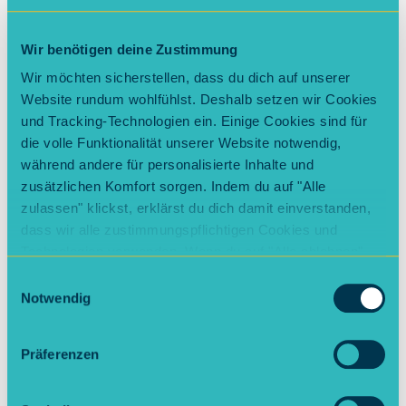
Wir benötigen deine Zustimmung
Telefon
Wir möchten sicherstellen, dass du dich auf unserer
Website rundum wohlfühlst. Deshalb setzen wir Cookies
und Tracking-Technologien ein. Einige Cookies sind für
die volle Funktionalität unserer Website notwendig,
während andere für personalisierte Inhalte und
Angaben zum Unternehmen
zusätzlichen Komfort sorgen. Indem du auf "Alle
zulassen" klickst, erklärst du dich damit einverstanden,
dass wir alle zustimmungspflichtigen Cookies und
Straße
*
Technologien verwenden. Wenn du auf "Alle ablehnen"
klickst, verwenden wir nur die notwendigen Cookies.
Einwilligungsauswahl
Natürlich kannst du deine Entscheidung jederzeit
Notwendig
Hausnummer
*
anpassen.
Präferenzen
PLZ
*