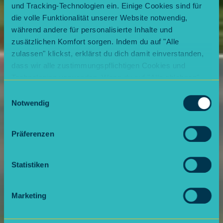
und Tracking-Technologien ein. Einige Cookies sind für
die volle Funktionalität unserer Website notwendig,
während andere für personalisierte Inhalte und
zusätzlichen Komfort sorgen. Indem du auf "Alle
zulassen" klickst, erklärst du dich damit einverstanden,
dass wir alle zustimmungspflichtigen Cookies und
Technologien verwenden. Wenn du auf "Alle ablehnen"
klickst, verwenden wir nur die notwendigen Cookies.
Einwilligungsauswahl
Natürlich kannst du deine Entscheidung jederzeit
Notwendig
anpassen.
Präferenzen
Statistiken
Marketing