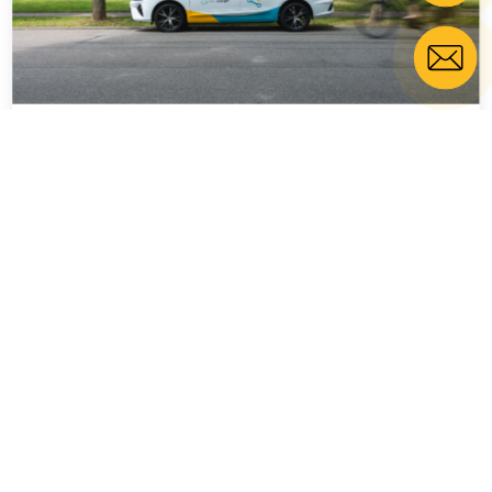
E-CarSharing in Ihrer Stadt
Um Elektromobilität in Ihrer Kommune weiter
voranzubringen, eignet sich besonders E-CarSharing.
Kunden stehen dabei Autos vom Typ Renault Zoe zur
Verfügung, die über hohe Reichweiten verfügen. Mit dem
gemeinschaftlichen Share-Gedanken können alle
Bürgerinnen und Bürger sowie Touristen auf die bestehende,
flächendeckende Ladeinfrastruktur von naturenergie
zurückgreifen. Diese wird stetig modernisiert und ausgebaut.
Mehr zu E-CarSharing