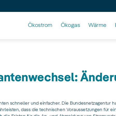
Ökostrom
Ökogas
Wärme
Untermenü
mit
den
Pfeiltasten
erreichbar
antenwechsel: Änder
ranten schneller und einfacher. Die Bundesnetzagentur 
hrleisten, dass die technischen Voraussetzungen für e