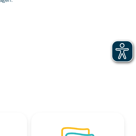
ägen.