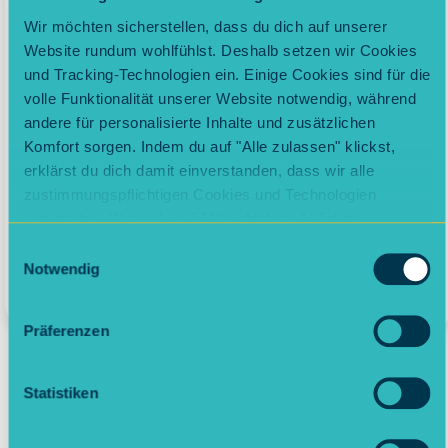
Wir möchten sicherstellen, dass du dich auf unserer
Website rundum wohlfühlst. Deshalb setzen wir Cookies
und Tracking-Technologien ein. Einige Cookies sind für die
volle Funktionalität unserer Website notwendig, während
andere für personalisierte Inhalte und zusätzlichen
Abschlag anpassen
Komfort sorgen. Indem du auf "Alle zulassen" klickst,
erklärst du dich damit einverstanden, dass wir alle
Normalerweise passen wir deinen Abschlag automatisch an
zustimmungspflichtigen Cookies und Technologien
deinen tatsächlichen Verbrauch an. Im Kundenportal kannst
du deinen Abschlag aber auch jederzeit und ganz einfach
verwenden. Wenn du auf "Alle ablehnen" klickst,
selbst anpassen.
verwenden wir nur die notwendigen Cookies. Natürlich
Einwilligungsauswahl
kannst du deine Entscheidung jederzeit anpassen.
Notwendig
Zum Kundenportal
Präferenzen
Statistiken