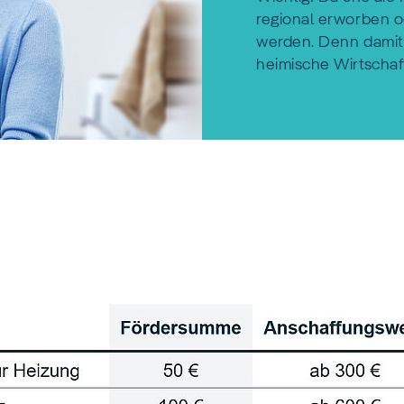
regional erworben o
werden. Denn damit 
heimische Wirtschaf