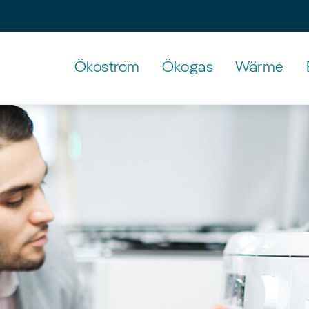
Ökostrom
Ökogas
Wärme
Untermenü
mit
den
Pfeiltasten
erreichbar