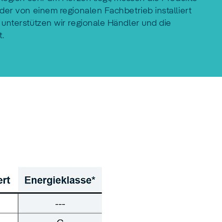
der von einem regionalen Fachbetrieb installiert
unterstützen wir regionale Händler und die
t.