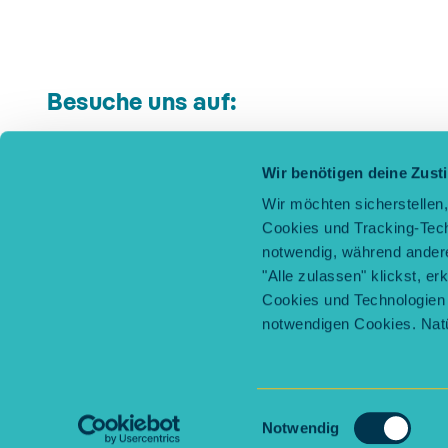
Besuche uns auf:
Wir benötigen deine Zus
Wir möchten sicherstellen
Cookies und Tracking-Techn
notwendig, während andere 
"Alle zulassen" klickst, e
Cookies und Technologien 
notwendigen Cookies. Natü
Freunde werben
Kontakt
Häufige Fragen
Widerruf
V
Einwilligungsauswahl
Notwendig