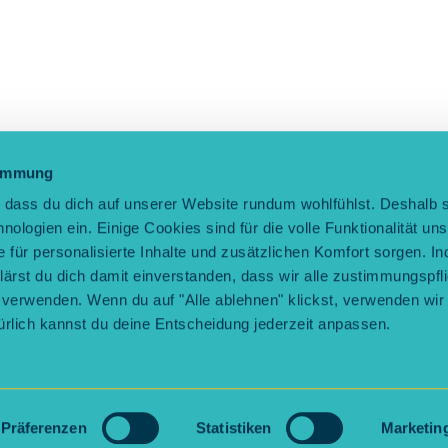
timmung
, dass du dich auf unserer Website rundum wohlfühlst. Deshalb 
ologien ein. Einige Cookies sind für die volle Funktionalität un
für personalisierte Inhalte und zusätzlichen Komfort sorgen. I
rklärst du dich damit einverstanden, dass wir alle zustimmungspfl
verwenden. Wenn du auf "Alle ablehnen" klickst, verwenden wir 
rlich kannst du deine Entscheidung jederzeit anpassen.
ertrag kündigen
Datenschutz
Rechtliches
Impressum
Barri
Präferenzen
Statistiken
Marketin