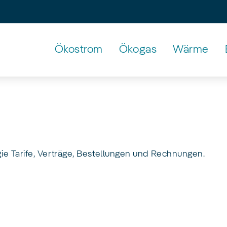
Ökostrom
Ökogas
Wärme
Untermenü
mit
den
Pfeiltasten
erreichbar
gie Tarife, Verträge, Bestellungen und Rechnungen.